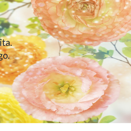
ta.
go.